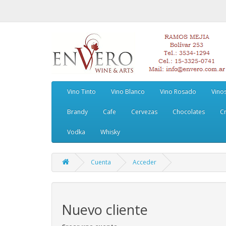
Vino Tinto
Vino Blanco
Vino Rosado
Vino
Brandy
Cafe
Cervezas
Chocolates
Cr
Vodka
Whisky
Cuenta
Acceder
Nuevo cliente