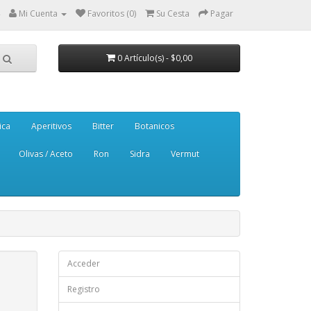
Mi Cuenta
Favoritos (0)
Su Cesta
Pagar
0 Artículo(s) - $0,00
ica
Aperitivos
Bitter
Botanicos
Olivas / Aceto
Ron
Sidra
Vermut
Acceder
Registro