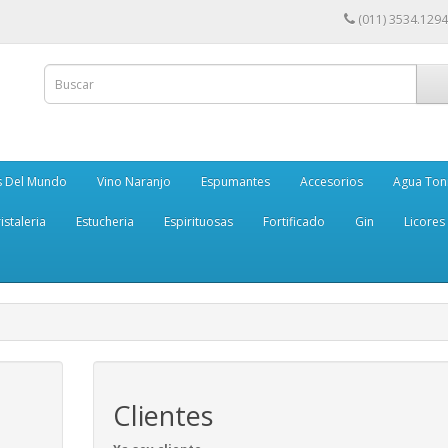
(011) 3534.1294
s Del Mundo
Vino Naranjo
Espumantes
Accesorios
Agua Ton
istaleria
Estucheria
Espirituosas
Fortificado
Gin
Licores
Clientes