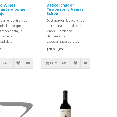
so Wines
Descorchador
ante Viognier
Tirabuzon y Vainas
njo
Schon
andar, encontramos
Destapador Sacacorchos
tidad de lo que
de Láminas – Ideal para
 representa, la
Vinos Guardados
da de la
Herramienta
dad de ..
especializada para abr..
0,00
$48.000,00
PRAR
COMPRAR