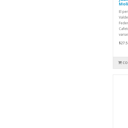
Mol
El pe
Valde
Feder
Cafet
varia
$27.5
CO