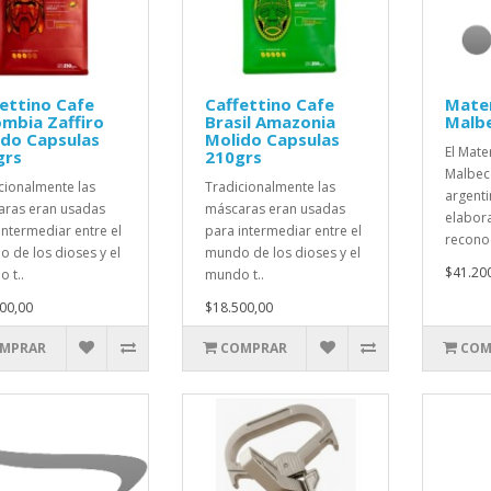
ettino Cafe
Caffettino Cafe
Mater
mbia Zaffiro
Brasil Amazonia
Malb
ido Capsulas
Molido Capsulas
El Mate
grs
210grs
Malbec 
cionalmente las
Tradicionalmente las
argent
ras eran usadas
máscaras eran usadas
elabor
intermediar entre el
para intermediar entre el
recono
 de los dioses y el
mundo de los dioses y el
$41.20
 t..
mundo t..
00,00
$18.500,00
MPRAR
COMPRAR
COM