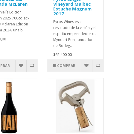
tada McLaren
Vineyard Malbec
Estuche Magnum
niel´s Edicion
2017
n 2025 700cc Jack
Pyros Wines es el
s Mclaren Edición
resultado de la visión y el
a 2024, una b..
espíritu emprendedor de
0,00
Myndert Pon, fundador
de Bodeg..
$62.400,00
PRAR
COMPRAR