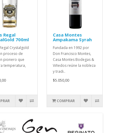
s Regal
Casa Montes
alGold 700ml
Ampakama Syrah
Regal Crystalgold
Fundada en 1992 por
 un proceso de
Don Francisco Montes,
ión pionero que
Casa Montes Bodegas &
ra temperatura,
Viñedos reúne la nobleza
y tradi..
0,00
$5.050,00
PRAR
COMPRAR