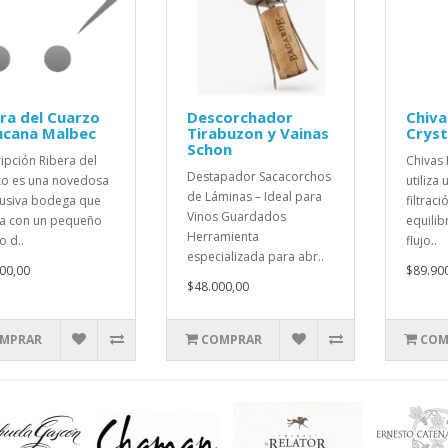
ra del Cuarzo
Descorchador
Chiva
ucana Malbec
Tirabuzon y Vainas
Cryst
Schon
ipción Ribera del
Chivas 
Destapador Sacacorchos
o es una novedosa
utiliza
de Láminas – Ideal para
lusiva bodega que
filtrac
Vinos Guardados
a con un pequeño
equilib
Herramienta
o d..
flujo..
especializada para abr..
00,00
$89.90
$48.000,00
MPRAR
COMPRAR
COM