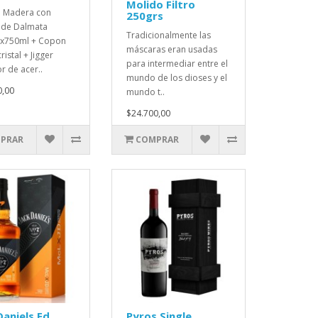
Molido Filtro
e Madera con
250grs
a de Dalmata
Tradicionalmente las
o x750ml + Copon
máscaras eran usadas
ristal + Jigger
para intermediar entre el
r de acer..
mundo de los dioses y el
0,00
mundo t..
$24.700,00
PRAR
COMPRAR
Daniels Ed.
Pyros Single