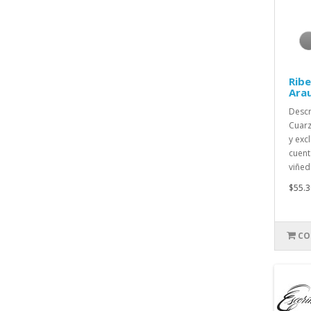
Ribe
Ara
Descr
Cuarz
y exc
cuent
viñed
$55.3
CO