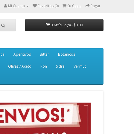
Mi Cuenta
Favoritos (0)
Su Cesta
Pagar
0 Artículo(s) - $0,00
ica
Aperitivos
Bitter
Botanicos
Olivas / Aceto
Ron
Sidra
Vermut