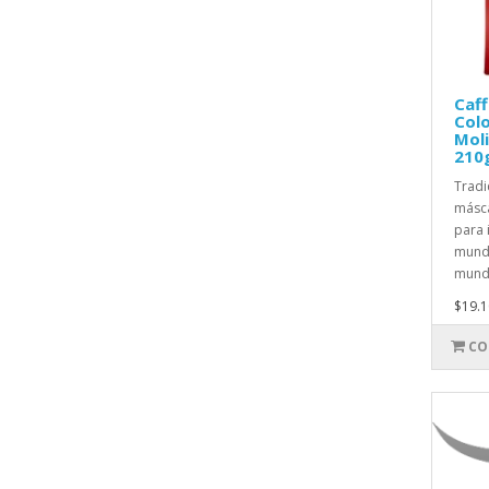
Caff
Colo
Mol
210
Tradi
másca
para 
mundo
mundo
$19.1
CO