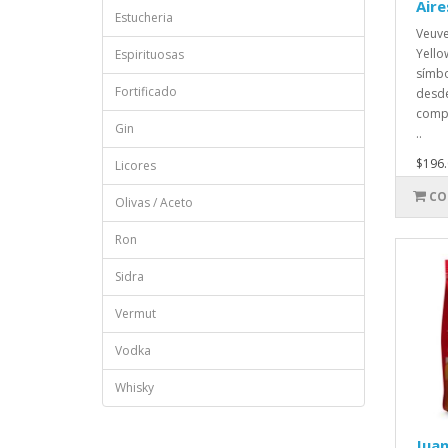
Aire
Estucheria
Veuve
Yello
Espirituosas
símbo
Fortificado
desde
compl
Gin
..
$196.
Licores
CO
Olivas / Aceto
Ron
Sidra
Vermut
Vodka
Whisky
Juan