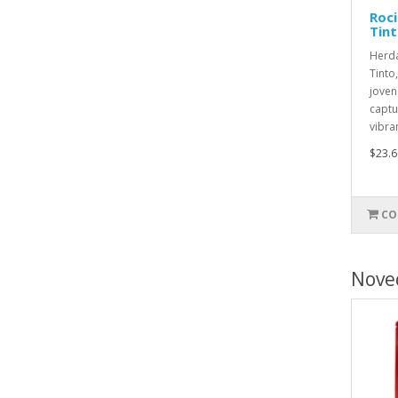
Roc
Tint
Herd
Tinto
joven
captu
vibran
$23.6
CO
Nove