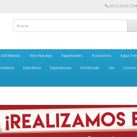
(011) 3534.1294
s Del Mundo
Vino Naranjo
Espumantes
Accesorios
Agua Ton
istaleria
Estucheria
Espirituosas
Fortificado
Gin
Licores