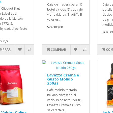
s
Caja de madera para (1)
Caja d
 Clicquot Brut
botella y dos (2) copa de
botell
w Label es el
vidrio (Marca "Nadir"). El
clasic
lo de la Maison
valor es..
de gin c
 1772. Su
medido
$24.300,00
ejidad, el perfecto
$68.00
000,00
MPRAR
COMPRAR
COM
Lavazza Crema e
Gusto Molido
250gs
Café molido tostado
italiano envasado al
vacío. Peso neto 250 gr.
Lavazza Crema e Gusto
se caracteri..
 Valdez Colina
Jack 