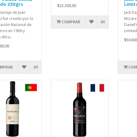
ido 250grs
Limi
$22.200,00
rsonaje de Juan
Jack Da
z fue creado por la
McLare
COMPRAR
ación Nacional de
Daniel’
eros en 1960 y
Limitad
s déca..
$50.60
00,00
MPRAR
COM