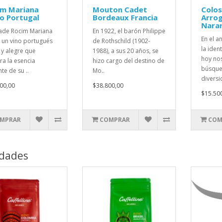
im Mariana
Mouton Cadet
Colo
o Portugal
Bordeaux Francia
Arrog
Nara
ade Rocim Mariana
En 1922, el barón Philippe
En el 
, un vino portugués
de Rothschild (1902-
la iden
 y alegre que
1988), a sus 20 años, se
hoy nos
ra la esencia
hizo cargo del destino de
búsque
te de su ..
Mo..
diversi
00,00
$38.800,00
$15.50
MPRAR
COMPRAR
COM
dades