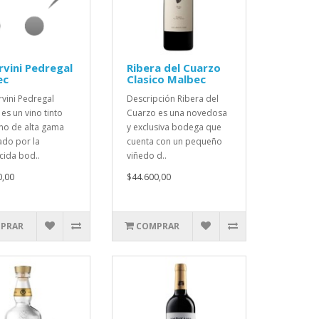
vini Pedregal
Ribera del Cuarzo
ec
Clasico Malbec
rvini Pedregal
Descripción Ribera del
es un vino tinto
Cuarzo es una novedosa
ino de alta gama
y exclusiva bodega que
ado por la
cuenta con un pequeño
cida bod..
viñedo d..
0,00
$44.600,00
PRAR
COMPRAR