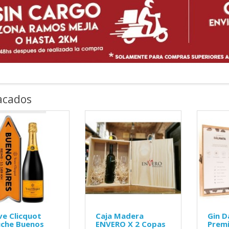
acados
e Clicquot
Caja Madera
Gin D
uche Buenos
ENVERO X 2 Copas
Prem